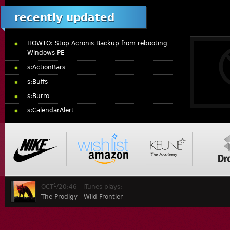
recently updated
HOWTO: Stop Acronis Backup from rebooting
Windows PE
s:ActionBars
s:Buffs
s:Burro
s:CalendarAlert
1
OCT
/20:46 - iTunes plays:
The Prodigy - Wild Frontier