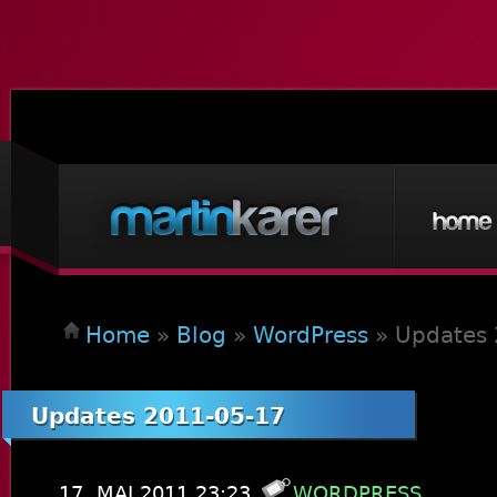
Home
»
Blog
»
WordPress
»
Updates 
Updates 2011-05-17
17. MAI 2011 23:23
WORDPRESS