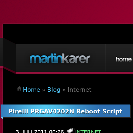
Home
»
Blog
»
Internet
Pirelli PRGAV4202N Reboot Script
3. JULI 2011 00:26
INTERNET