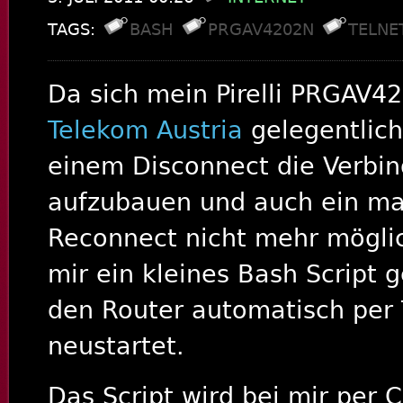
TAGS:
BASH
PRGAV4202N
TELNE
Da sich mein Pirelli PRGAV4
Telekom Austria
gelegentlich
einem Disconnect die Verbi
aufzubauen und auch ein ma
Reconnect nicht mehr möglic
mir ein kleines Bash Script 
den Router automatisch per 
neustartet.
Das Script wird bei mir per C