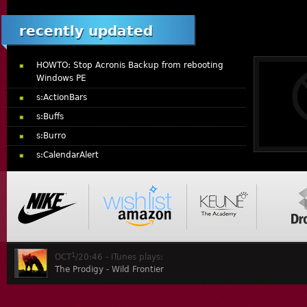
recently updated
HOWTO: Stop Acronis Backup from rebooting
Windows PE
s:ActionBars
s:Buffs
s:Burro
s:CalendarAlert
1
OCT
/20:46 - iTunes plays:
The Prodigy - Wild Frontier